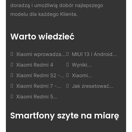
doradzą i umożliwią dobór najlepszego
modelu dla każdego Klienta.
Warto wiedzieć
Xiaomi wprowadza...
MIUI 13 i Android...
Xiaomi Redmi 4
Wyniki...
Xiaomi Redmi S2 -...
Xiaomi...
Xiaomi Redmi 7 -...
Jak zresetować...
Xiaomi Redmi 5...
Smartfony szyte na miarę