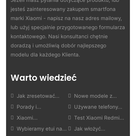
Jeżeli masz pytania dotyczące produktu, lub
jesteś zainteresowany zakupem smartfona
marki Xiaomi - napisz na nasz adres mailowy,
lub użyj specjalnie przygotowanego formularza
kontaktowego. Nasi konsultanci chętnie
doradzą i umożliwią dobór najlepszego
modelu dla każdego Klienta.
Warto wiedzieć
Jak zresetować...
Nowe modele z...
Porady i...
Używane telefony...
Xiaomi...
Test Xiaomi Redmi...
Wybieramy etui na...
Jak włożyć...